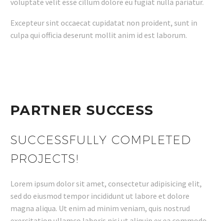
voluptate velit esse cillum dolore eu fugiat nulla pariatur.
Excepteur sint occaecat cupidatat non proident, sunt in
culpa qui officia deserunt mollit anim id est laborum.
PARTNER SUCCESS
SUCCESSFULLY COMPLETED
PROJECTS!
Lorem ipsum dolor sit amet, consectetur adipisicing elit,
sed do eiusmod tempor incididunt ut labore et dolore
magna aliqua. Ut enim ad minim veniam, quis nostrud
exercitation ullamco laboris nisi ut aliquip ex ea commodo